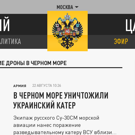
МОСКВА
ИЙ
Ц
АЛИТИКА
ЭФИР
ИЕ ДРОНЫ В ЧЕРНОМ МОРЕ
22 АВГУСТА 10:26
АРМИЯ
В ЧЕРНОМ МОРЕ УНИЧТОЖИЛИ
УКРАИНСКИЙ КАТЕР
Экипаж русского Су-30СМ морской
авиации нанес поражение
разведывательному катеру ВСУ вблизи