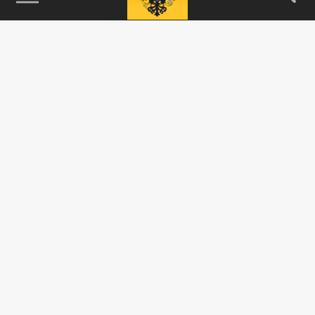
115093, г. Москва, переулок Партийный,
д.1, к.57, стр.3, эт.1, пом.I, ком.45