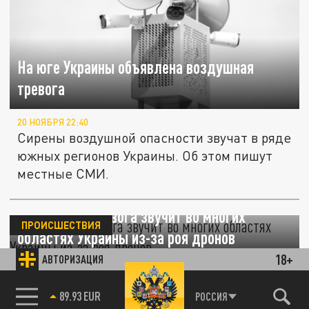
На юге Украины объявлена воздушная
тревога
20 НОЯБРЯ 22:40
Сирены воздушной опасности звучат в ряде
южных регионов Украины. Об этом пишут
местные СМИ.
Воздушная тревога звучит во многих
ПРОИСШЕСТВИЯ
областях Украины из-за роя дронов
18+
АВТОРИЗАЦИЯ
10 НОЯБРЯ 22:40
Сирены, оповещающие население о
85.64 BRENT
РОССИЯ
воздушной опасности, слышны в ряде