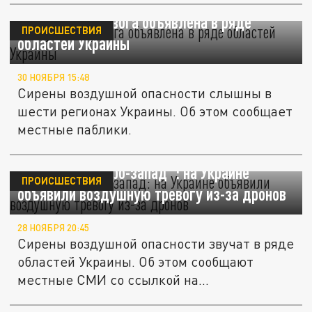
Воздушная тревога объявлена в ряде
ПРОИСШЕСТВИЯ
областей Украины
30 НОЯБРЯ 15:48
Сирены воздушной опасности слышны в
шести регионах Украины. Об этом сообщает
местные паблики.
"Летят на северо-запад": на Украине
ПРОИСШЕСТВИЯ
объявили воздушную тревогу из-за дронов
28 НОЯБРЯ 20:45
Сирены воздушной опасности звучат в ряде
областей Украины. Об этом сообщают
местные СМИ со ссылкой на...