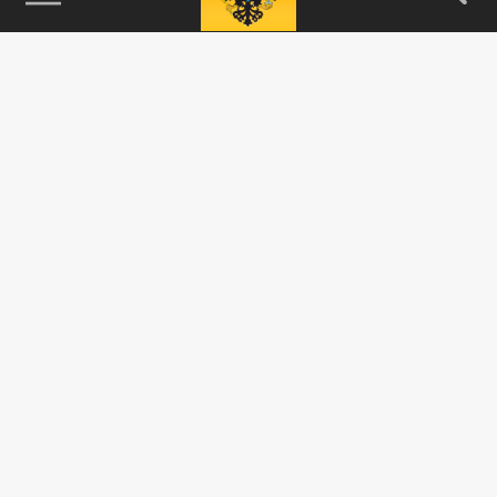
115093, г. Москва, переулок Партийный,
д.1, к.57, стр.3, эт.1, пом.I, ком.45