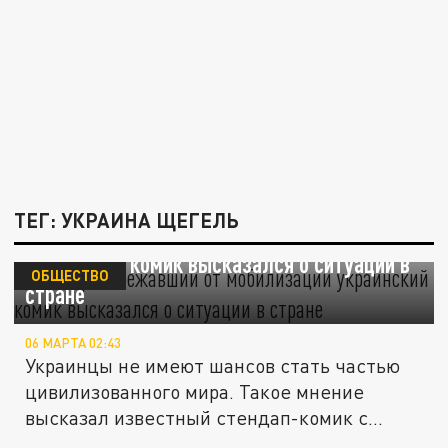
ТЕГ: УКРАИНА ЩЕГЕЛЬ
"Это цирк": сбежавший от мобилизации
украинский комик высказался о ситуации в
ОБЩЕСТВО
стране
06 МАРТА 02:43
Украинцы не имеют шансов стать частью
цивилизованного мира. Такое мнение
высказал известный стендап-комик с...