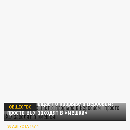
Украина сообщает о прорыве в Вербовом:
ОБЩЕСТВО
просто ВСУ заходят в «мешки»
30 АВГУСТА 14:11