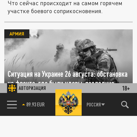
Что сейчас происходит на самом горячем
участке боевого соприкосновения.
АРМИЯ
Ситуация на Украине 26 августа: обстановка
на фронте, где были удары, последние
18+
АВТОРИЗАЦИЯ
новости
85.64 BRENT
РОССИЯ
26 АВГУСТА 15:00
Основные события в зоне проведения
спецоперации по-прежнему происходят на
Купянском, Артемовском и Запорожском...