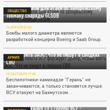
ВСУ применили для атаки по запорожскому
ОБЩЕСТВО
Токмаку снаряды GLSDB
14 АПРЕЛЯ 07:03
Бомбы малого диаметра являются
разработкой концерна Boeing и Saab Group.
Морская пехота ВСУ форсирует Днепр,
чтобы взять ЗАЭС: Что не пишут в сводках
АРМИЯ
СВО
30 СЕНТЯБРЯ 17:00
Беспилотники-камикадзе "Герань" не
заканчиваются, а только становятся лучше.
ВСУ атакуют на Бахмутском...
Токмак, Запорожской области, подвергся
ракетному удару со стороны ВСУ -