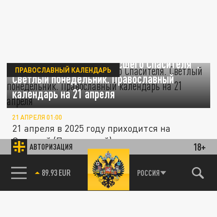
"Первое явление Воскресшего Спасителя".
ПРАВОСЛАВНЫЙ КАЛЕНДАРЬ
Светлый понедельник. Православный
календарь на 21 апреля
21 АПРЕЛЯ 01:00
21 апреля в 2025 году приходится на
Светлый (Пасхальный) понедельник,
18+
АВТОРИЗАЦИЯ
второй день Светлой седмицы (первым...
"Первое явление Воскресшего Спасителя".
85.64 BRENT
РОССИЯ
Светлый понедельник. Православный
ПРАВОСЛАВНЫЙ КАЛЕНДАРЬ
календарь на 6 мая