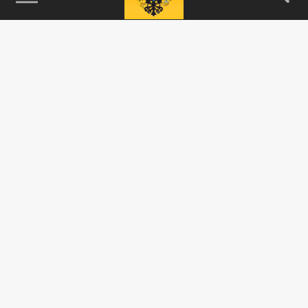
115093, г. Москва, переулок Партийный,
д.1, к.57, стр.3, эт.1, пом.I, ком.45