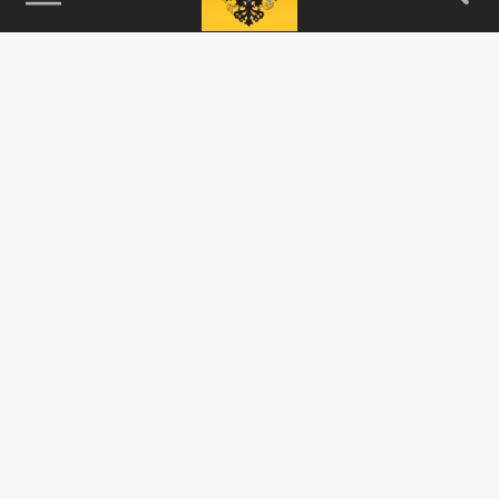
115093, г. Москва, переулок Партийный,
д.1, к.57, стр.3, эт.1, пом.I, ком.45