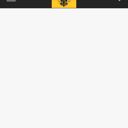
115093, г. Москва, переулок Партийный,
д.1, к.57, стр.3, эт.1, пом.I, ком.45