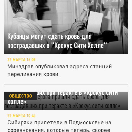
Кубанцы могут сдать кровь для
пострадавших в "Крокус Сити Холле"
23 МАРТА 16:09
Минздрав опубликовал адреса станций
переливания крови.
Жители Кемерова пришли сдать кровь для
пострадавших при теракте в «Крокус сити
ОБЩЕСТВО
холле»
23 МАРТА 10:45
Сибиряки прилетели в Подмосковье на
соревнования, которые теперь, скорее