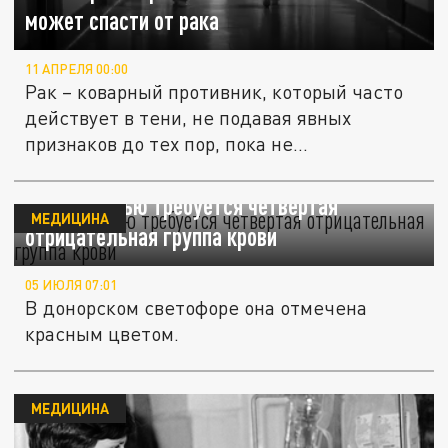
может спасти от рака
11 АПРЕЛЯ 00:00
Рак – коварный противник, который часто
действует в тени, не подавая явных
признаков до тех пор, пока не...
Подмосковью требуется четвертая
МЕДИЦИНА
отрицательная группа крови
05 ИЮЛЯ 07:01
В донорском светофоре она отмечена
красным цветом.
МЕДИЦИНА