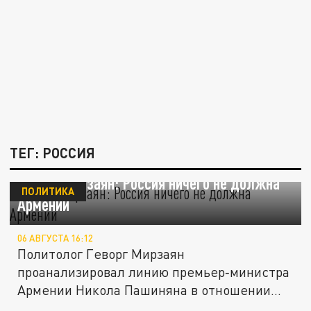
ТЕГ: РОССИЯ
Геворг Мирзаян: Россия ничего не должна
ПОЛИТИКА
Армении
06 АВГУСТА 16:12
Политолог Геворг Мирзаян
проанализировал линию премьер‑министра
Армении Никола Пашиняна в отношении
России. По...