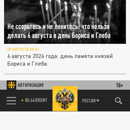
Не ссорьтесь и не ленитесь: что нельзя
делать 6 августа в день Бориса и Глеба
05 АВГУСТА 20:41
6 августа 2026 года: день памяти князей
Бориса и Глеба.
Телефон заговорил и вскрыл подробности.
Новые подробности убийства русских в
18+
АВТОРИЗАЦИЯ
ПРОИСШЕСТВИЯ
Таиланде
85.64 BRENT
РОССИЯ
05 АВГУСТА 12:41
В Паттайе требуют смертной казни для
подозреваемых в убийстве русских.