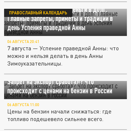
7 августа нельзя брать деньги в долг.
ПРАВОСЛАВНЫЙ КАЛЕНДАРЬ
Главные запреты, приметы и традиции в
день Успения праведной Анны
06 АВГУСТА 20:41
7 августа — Успение праведной Анны: что
можно и нельзя делать в день Анны
Зимоуказательницы.
Запрет на экспорт сработал? Что
происходит с ценами на бензин в России
06 АВГУСТА 11:00
Цены на бензин начали снижаться: где
топливо подешевело сильнее всего.