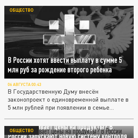
ОБЩЕСТВО
В России хотят ввести выплату в сумме 5
млн руб за рождение второго ребенка
06 АВГУСТА 00:43
В Государственную Думу внесён
законопроект о единовременной выплате в
5 млн рублей при появлении в семье...
Кто накручивает цены на продукты? В
ОБЩЕСТВО
России запускают новую систему контроля