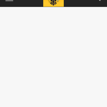
115093, г. Москва, переулок Партийный,
д.1, к.57, стр.3, эт.1, пом.I, ком.45