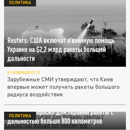
ПОЛИТИКА
Reuters: США включат в военную помощь
Украине на $2,2 млрд ракеты большей
дальности
01 ФЕВРАЛЯ 07:11
Зарубежные СМИ утверждают, что Киев
впервые может получить ракеты большого
радиуса воздействия.
Данилов запросил для Украины ракеты с
ПОЛИТИКА
дальностью больше 800 километров