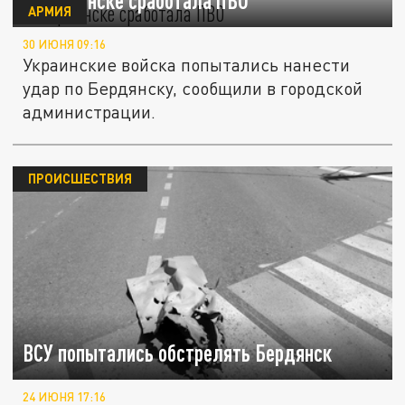
В Бердянске сработала ПВО
АРМИЯ
30 ИЮНЯ 09:16
Украинские войска попытались нанести
удар по Бердянску, сообщили в городской
администрации.
ПРОИСШЕСТВИЯ
ВСУ попытались обстрелять Бердянск
24 ИЮНЯ 17:16