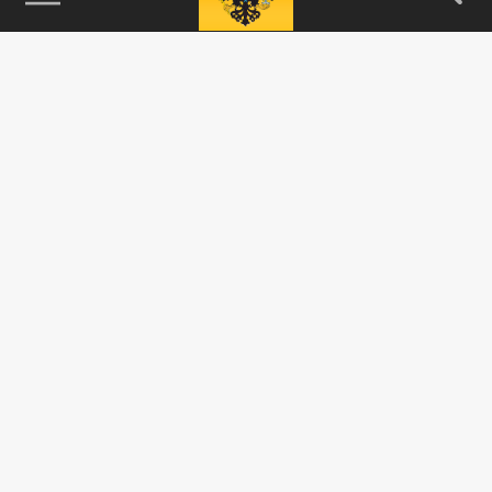
115093, г. Москва, переулок Партийный,
д.1, к.57, стр.3, эт.1, пом.I, ком.45