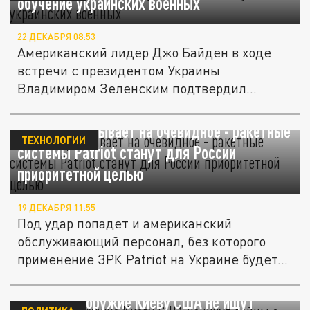
обучение украинских военных
22 ДЕКАБРЯ 08:53
Американский лидер Джо Байден в ходе
встречи с президентом Украины
Владимиром Зеленским подтвердил
намерения о...
Advance указывает на очевидное - ракетные
ТЕХНОЛОГИИ
системы Patriot станут для России
приоритетной целью
19 ДЕКАБРЯ 11:55
Под удар попадет и американский
обслуживающий персонал, без которого
применение ЗРК Patriot на Украине будет...
Поставляя оружие Киеву США не ищут