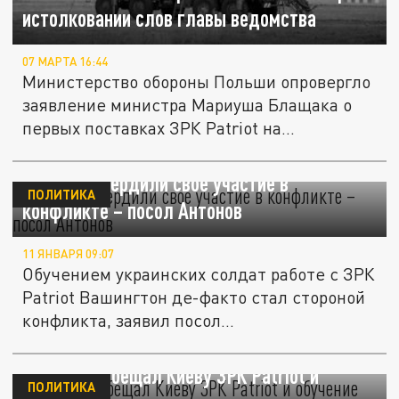
истолковании слов главы ведомства
07 МАРТА 16:44
Министерство обороны Польши опровергло
заявление министра Мариуша Блащака о
первых поставках ЗРК Patriot на...
США подтвердили свое участие в
ПОЛИТИКА
конфликте – посол Антонов
11 ЯНВАРЯ 09:07
Обучением украинских солдат работе с ЗРК
Patriot Вашингтон де-факто стал стороной
конфликта, заявил посол...
Байден пообещал Киеву ЗРК Patriot и
ПОЛИТИКА