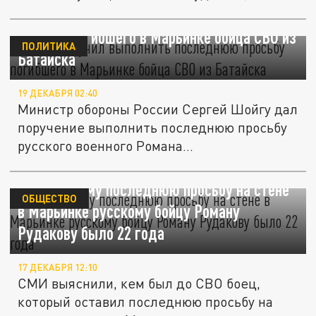
Шойгу поручил выполнить последнюю
просьбу погибшего в Марьинке бойца СВО из
ПОЛИТИКА
Батайска
19 ДЕКАБРЯ 02:40
Министр обороны России Сергей Шойгу дал
поручение выполнить последнюю просьбу
русского военного Романа...
Оставившему последнюю просьбу на стене
ОБЩЕСТВО
в Марьинке русскому бойцу Роману
Рудакову было 22 года
17 ДЕКАБРЯ 12:10
СМИ выяснили, кем был до СВО боец,
который оставил последнюю просьбу на