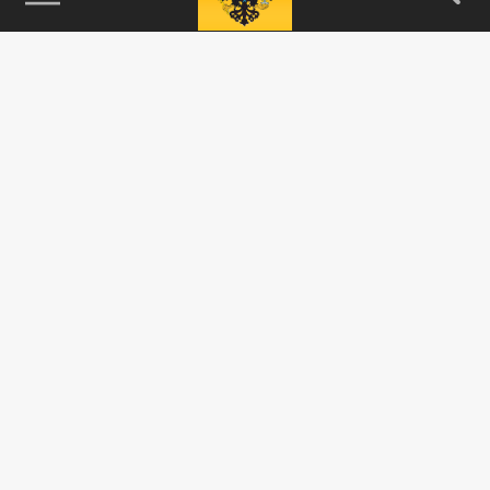
115093, г. Москва, переулок Партийный,
д.1, к.57, стр.3, эт.1, пом.I, ком.45