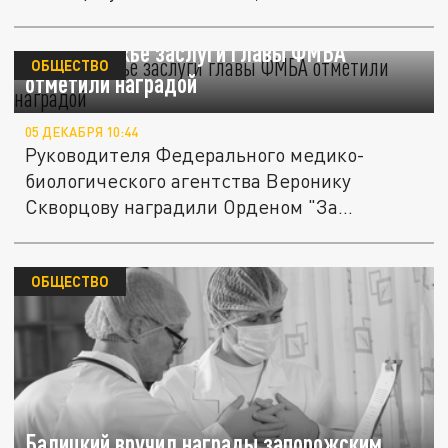
На Запорожье заслуги главы ФМБА
ОБЩЕСТВО
отметили наградой
05 ДЕКАБРЯ 10:44
Руководителя Федерального медико-
биологического агентства Веронику
Скворцову наградили Орденом "За
заслуги...
ОБЩЕСТВО
Балицкий вручил награды запорожским