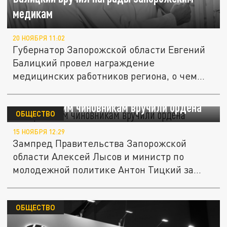
медикам
20 НОЯБРЯ 11:02
Губернатор Запорожской области Евгений
Балицкий провел награждение
медицинских работников региона, о чем...
Запорожским чиновникам вручили ордена
ОБЩЕСТВО
15 НОЯБРЯ 12:29
Зампред Правительства Запорожской
области Алексей Лысов и министр по
молодежной политике Антон Тицкий за...
ОБЩЕСТВО