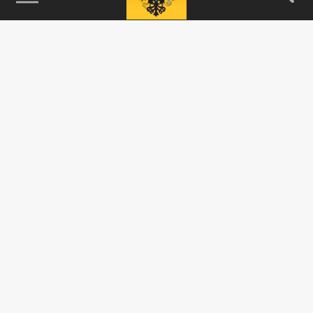
115093, г. Москва, переулок Партийный,
д.1, к.57, стр.3, эт.1, пом.I, ком.45