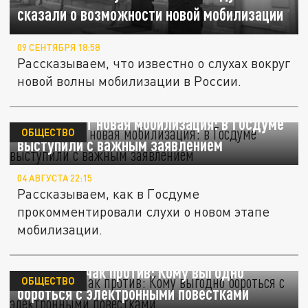
сказали о возможности новой мобилизации
09 СЕНТЯБРЯ 18:58
Рассказываем, что известно о слухах вокруг
новой волны мобилизации в России.
Когда будет новая мобилизация: в Госдуме
ОБЩЕСТВО
выступили с важным заявлением
04 АВГУСТА 22:15
Рассказываем, как в Госдуме
прокомментировали слухи о новом этапе
мобилизации.
А мама Собчак против: Кому выгодно
ОБЩЕСТВО
бороться с электронными повестками