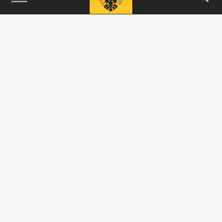
115093, г. Москва, переулок Партийный,
д.1, к.57, стр.3, эт.1, пом.I, ком.45