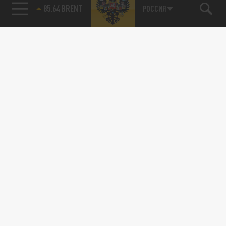
АРМИЯ
85.64 BRENT
РОССИЯ
Изменили направление удара: Сражение за
Авдеевку могут переиграть
01 НОЯБРЯ 02:00
В 2015 году русское наступление упёрлось
в многослойную оборону противника при
попытке срезать Дебальцевский...
АРМИЯ