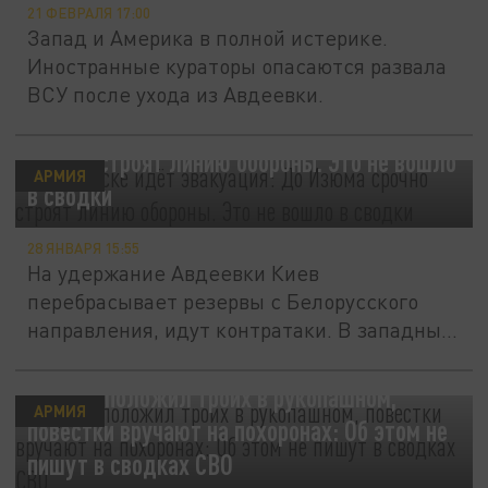
21 ФЕВРАЛЯ 17:00
Запад и Америка в полной истерике.
Иностранные кураторы опасаются развала
ВСУ после ухода из Авдеевки.
В Купянске идёт эвакуация: До Изюма
срочно строят линию обороны. Это не вошло
АРМИЯ
в сводки
28 ЯНВАРЯ 15:55
На удержание Авдеевки Киев
перебрасывает резервы с Белорусского
направления, идут контратаки. В западных
СМИ...
Морпех положил троих в рукопашном,
АРМИЯ
повестки вручают на похоронах: Об этом не
пишут в сводках СВО