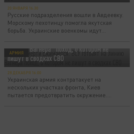
20 ЯНВАРЯ 16:30
Русские подразделения вошли в Авдеевку.
Морскому пехотинцу помогла якутская
борьба. Украинские военкомы идут...
"Петля смерти сжимается". ВСУ готовят на
"линию Вагнера" поход, о котором не
АРМИЯ
пишут в сводках СВО
28 ДЕКАБРЯ 16:00
Украинская армия контратакует на
нескольких участках фронта, Киев
пытается предотвратить окружение.
Новая...