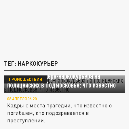
ТЕГ: НАРКОКУРЬЕР
Нападение байкера-наркокурьера на
ПРОИСШЕСТВИЯ
полицейских в Подмосковье: что известно
08 АПРЕЛЯ 06:20
Кадры с места трагедии, что известно о
погибшем, кто подозревается в
преступлении.