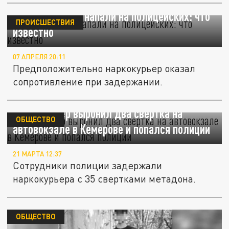
В Подмосковье напали на полицейских: что
ПРОИСШЕСТВИЯ
известно
07 АПРЕЛЯ 20:11
Предположительно наркокурьер оказал
сопротивление при задержании.
Наркокурьер выронил два свертка на
ОБЩЕСТВО
автовокзале в Кемерове и попался полиции
21 МАРТА 12:37
Сотрудники полиции задержали
наркокурьера с 35 свертками метадона.
ОБЩЕСТВО