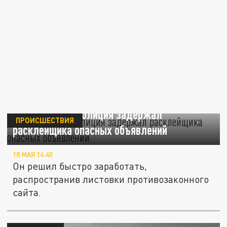
В Челябинске полиция задержал
ПРОИСШЕСТВИЯ
расклейщика опасных объявлений
18 МАЯ 14:40
Он решил быстро заработать,
распространив листовки противозаконного
сайта.