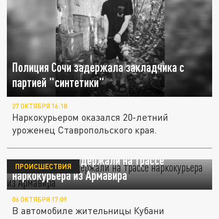
Полиция Сочи задержала закладчика с
партией "синтетики"
27 ОКТЯБРЯ 16:18
Наркокурьером оказался 20-летний
уроженец Ставропольского края.
Полицейские задержали на трассе
ПРОИСШЕСТВИЯ
наркокурьера из Армавира
06 ОКТЯБРЯ 17:09
В автомобиле жительницы Кубани