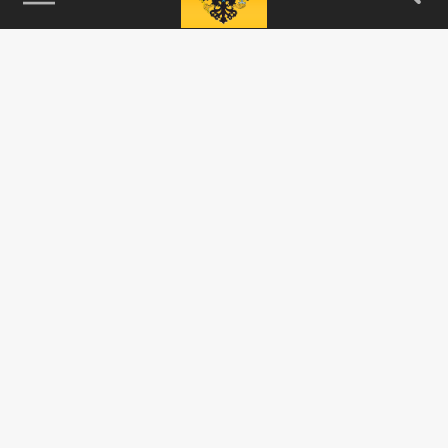
115093, г. Москва, переулок Партийный,
д.1, к.57, стр.3, эт.1, пом.I, ком.45