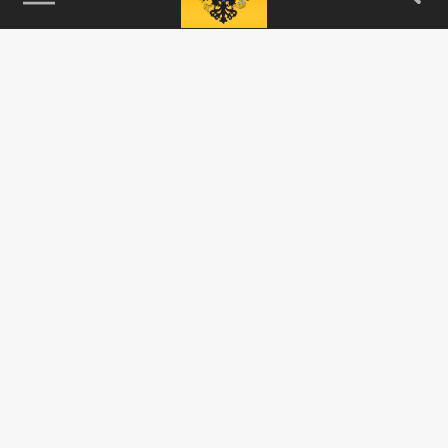
115093, г. Москва, переулок Партийный,
д.1, к.57, стр.3, эт.1, пом.I, ком.45