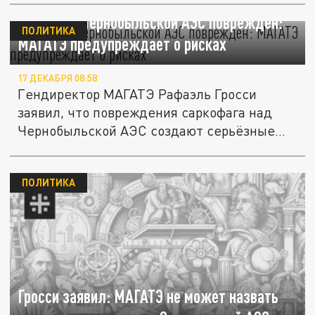
Саркофаг Чернобыльской АЭС повреждён:
ПОЛИТИКА
МАГАТЭ предупреждает о рисках
17 ДЕКАБРЯ 08:58
Гендиректор МАГАТЭ Рафаэль Гросси
заявил, что повреждения саркофага над
Чернобыльской АЭС создают серьёзные...
ПОЛИТИКА
Гросси заявил: МАГАТЭ не может назвать