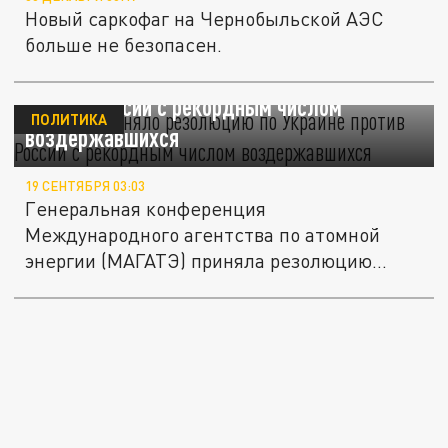
Новый саркофаг на Чернобыльской АЭС
больше не безопасен.
МАГАТЭ приняло резолюцию по Украине
против России с рекордным числом
ПОЛИТИКА
воздержавшихся
19 СЕНТЯБРЯ 03:03
Генеральная конференция
Международного агентства по атомной
энергии (МАГАТЭ) приняла резолюцию
против России...