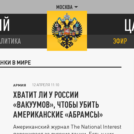
МОСКВА
ИЙ
Ц
АЛИТИКА
ЭФИР
АНКИ В МИРЕ
12 АПРЕЛЯ 11:10
АРМИЯ
ХВАТИТ ЛИ У РОССИИ
«ВАКУУМОВ», ЧТОБЫ УБИТЬ
АМЕРИКАНСКИЕ «АБРАМСЫ»
Американский журнал The National Interest
переживает за русские танки. Есть у них