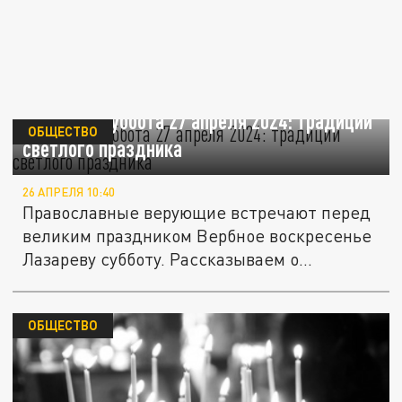
Лазарева суббота 27 апреля 2024: традиции
ОБЩЕСТВО
светлого праздника
26 АПРЕЛЯ 10:40
Православные верующие встречают перед
великим праздником Вербное воскресенье
Лазареву субботу. Рассказываем о...
ОБЩЕСТВО