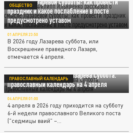
смысле Лазаревой субботы: как провести
ОБЩЕСТВО
праздник и какое послабление в посте
предусмотрено уставом
01 АПРЕЛЯ 23:50
В 2026 году Лазарева суббота, или
Воскрешение праведного Лазаря,
отмечается 4 апреля.
"Лазаре! Гряди вон!": Лазарева Суббота.
ПРАВОСЛАВНЫЙ КАЛЕНДАРЬ
Православный календарь на 4 апреля
04 АПРЕЛЯ 01:00
4 апреля в 2026 году приходится на субботу
6-й недели православного Великого поста
("седмицы ваий" –...