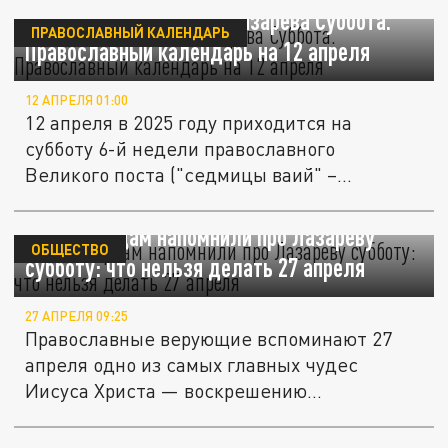
"Лазаре! Гряди вон!": Лазарева Суббота.
ПРАВОСЛАВНЫЙ КАЛЕНДАРЬ
Православный календарь на 12 апреля
12 АПРЕЛЯ 01:00
12 апреля в 2025 году приходится на
субботу 6-й недели православного
Великого поста ("седмицы ваий" –...
Новосибирцам напомнили про Лазареву
ОБЩЕСТВО
субботу: что нельзя делать 27 апреля
27 АПРЕЛЯ 09:25
Православные верующие вспоминают 27
апреля одно из самых главных чудес
Иисуса Христа — воскрешению
праведного...