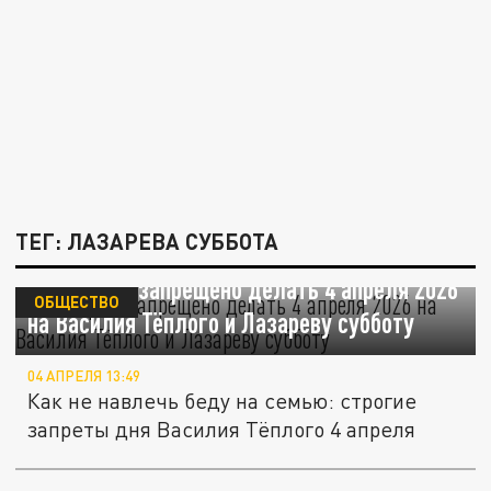
ТЕГ: ЛАЗАРЕВА СУББОТА
Что строго запрещено делать 4 апреля 2026
ОБЩЕСТВО
на Василия Тёплого и Лазареву субботу
04 АПРЕЛЯ 13:49
Как не навлечь беду на семью: строгие
запреты дня Василия Тёплого 4 апреля
Cвященник Филипп Ильяшенко рассказал о