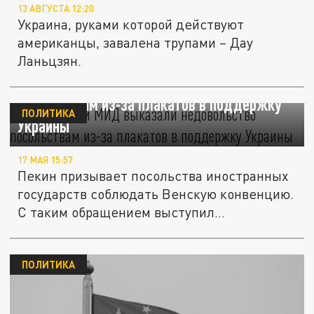
13 АВГУСТА 12:20
Украина, руками которой действуют
американцы, завалена трупами – Дау
Ланьцзян.
В китайском МИД выказали недовольство
посольствам из-за плакатов в поддержку
ПОЛИТИКА
Украины
17 МАЯ 15:57
Пекин призывает посольства иностранных
государств соблюдать Венскую конвенцию.
С таким обращением выступил...
ПОЛИТИКА