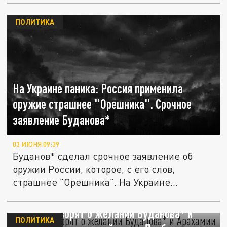
ПОЛИТИКА
На Украине паника: Россия применила
оружие страшнее "Орешника". Срочное
заявление Буданова*
03 ИЮНЯ 09:39
Буданов* сделал срочное заявление об
оружии России, которое, с его слов,
страшнее "Орешника". На Украине...
В Киеве говорят о желании Буданова* и
ПОЛИТИКА