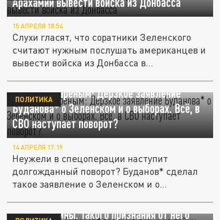
Арахамии вывести войска из Донбасса
15 АПРЕЛЯ 18:54
Слухи гласят, что соратники Зеленского
считают нужным послушать американцев и
вывести войска из Донбасса в...
Запахло жареным: Дерзкое заявление
ПОЛИТИКА
Буданова* о Зеленском и о выборах. Всё, в
СВО наступает поворот?
14 АПРЕЛЯ 17:19
Неужели в спецоперации наступит
долгожданный поворот? Буданов* сделал
такое заявление о Зеленском и о
выборах,...
Ничего себе: Буданов* раскрыл военную
тайну Украины. Такого признания от него