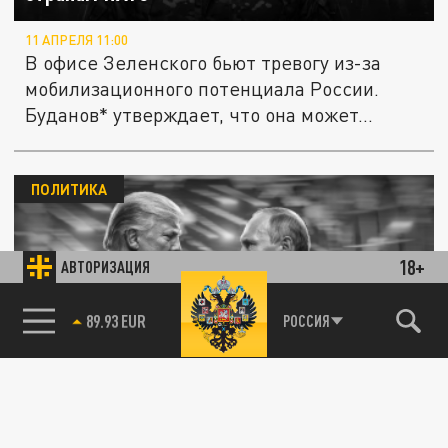
11 АПРЕЛЯ 11:00
В офисе Зеленского бьют тревогу из-за
мобилизационного потенциала России.
Буданов* утверждает, что она может...
ПОЛИТИКА
18+
АВТОРИЗАЦИЯ
Тревога: США готовят России страшную
85.64 BRENT
РОССИЯ
ловушку. На прицеле Крым и Донбасс.
"Очень опасный поворот"
20 МАРТА 02:00