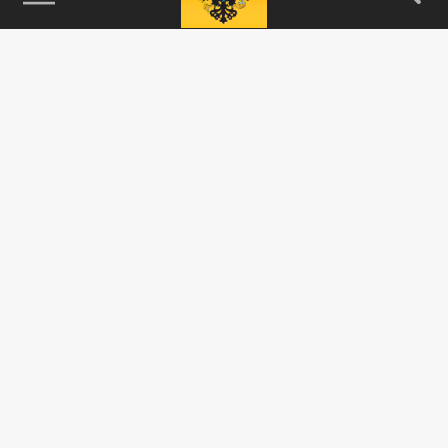
115093, г. Москва, переулок Партийный,
д.1, к.57, стр.3, эт.1, пом.I, ком.45