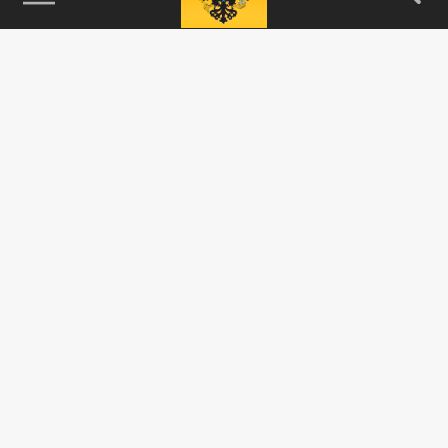
115093, г. Москва, переулок Партийный,
д.1, к.57, стр.3, эт.1, пом.I, ком.45