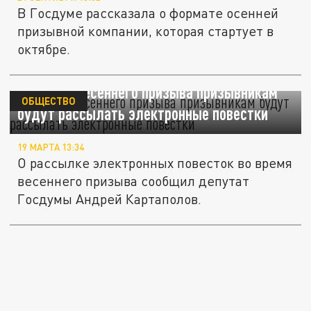
В Госдуме рассказала о формате осенней
призывной компании, которая стартует в
октябре.
Во время весеннего призыва призывникам
ОБЩЕСТВО
будут рассылать электронные повестки
19 МАРТА 13:34
О рассылке электронных повесток во время
весеннего призыва сообщил депутат
Госдумы Андрей Картаполов.