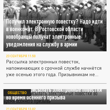
Получил электронную повестку? Надо идти
в военкомат. В Ростовской области
новобранцы получат электронные
уведомления на службу в армии
23 СЕНТЯБРЯ 11:50
Рассылка электронных повесток,
напоминающих о срочной службе начнётся
уже осенью этого года. Призывникам не...
Будут ли присылать электронные повестки
ОБЩЕСТВО
во время осеннего призыва
21 СЕНТЯБРЯ 13:02