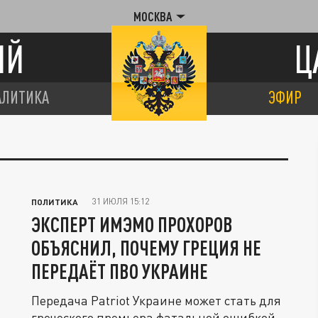
МОСКВА
ИЙ
Ц
АЛИТИКА
ЭФИР
31 ИЮЛЯ 15:12
ПОЛИТИКА
ЭКСПЕРТ ИМЭМО ПРОХОРОВ
ОБЪЯСНИЛ, ПОЧЕМУ ГРЕЦИЯ НЕ
ПЕРЕДАЁТ ПВО УКРАИНЕ
Передача Patriot Украине может стать для
греческого премьера фатальной ошибкой,