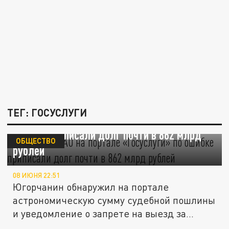
ТЕГ: ГОСУСЛУГИ
Жителю ХМАО на портале «Госуслуги» по
ошибке приписали долг почти в 862 млрд
ОБЩЕСТВО
рублей
08 ИЮНЯ 22:51
Югорчанин обнаружил на портале
астрономическую сумму судебной пошлины
и уведомление о запрете на выезд за...