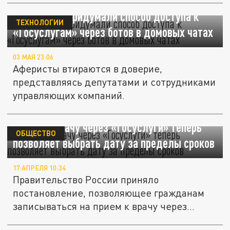
Мошенники придумали способ доступа к
ТЕХНОЛОГИИ
«Госуслугам» через ботов в домовых чатах
03 МАЯ 23:06
Аферисты втираются в доверие,
представляясь депутатами и сотрудниками
управляющих компаний.
Запись к врачу через «Госуслуги» теперь
ОБЩЕСТВО
позволяет выбрать дату за пределы сроков
17 АПРЕЛЯ 10:34
Правительство России приняло
постановление, позволяющее гражданам
записываться на прием к врачу через
портал...