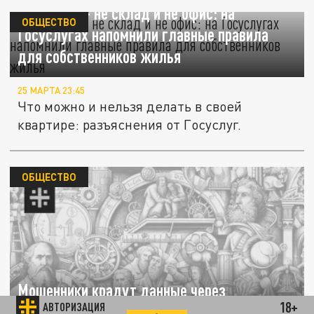
Квартира — не склад и не офис: на
ОБЩЕСТВО
Госуслугах напомнили главные правила
для собственников жилья
25 МАРТА 23:45
Что можно и нельзя делать в своей
квартире: разъяснения от Госуслуг.
ОБЩЕСТВО
Мошенники крадут данные через
18+
АВТОРИЗАЦИЯ
«Госуслуги» под видом перерасчета за свет