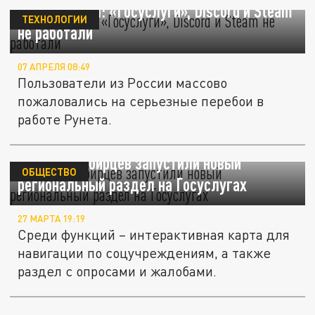
Рунет рухнул: «Госуслуги», Discord и Steam
ТЕХНОЛОГИИ
не работали
07 АПРЕЛЯ 08:49
Пользователи из России массово
пожаловались на серьезные перебои в
работе Рунета.
Для новосибирцев запустили новый
ОБЩЕСТВО
региональный раздел на Госуслугах
27 МАРТА 19:19
Среди функций – интерактивная карта для
навигации по соцучреждениям, а также
раздел с опросами и жалобами.