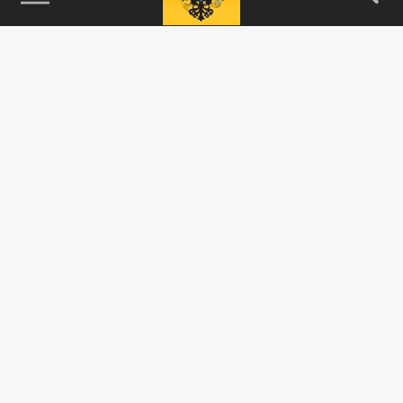
115093, г. Москва, переулок Партийный,
д.1, к.57, стр.3, эт.1, пом.I, ком.45