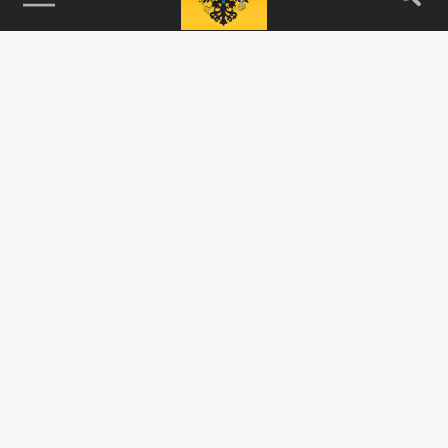
115093, г. Москва, переулок Партийный,
д.1, к.57, стр.3, эт.1, пом.I, ком.45