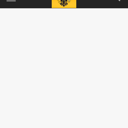
115093, г. Москва, переулок Партийный,
д.1, к.57, стр.3, эт.1, пом.I, ком.45