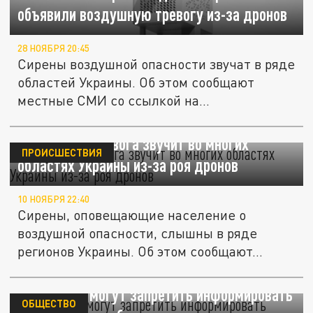
объявили воздушную тревогу из-за дронов
28 НОЯБРЯ 20:45
Сирены воздушной опасности звучат в ряде
областей Украины. Об этом сообщают
местные СМИ со ссылкой на...
Воздушная тревога звучит во многих
ПРОИСШЕСТВИЯ
областях Украины из-за роя дронов
10 НОЯБРЯ 22:40
Сирены, оповещающие население о
воздушной опасности, слышны в ряде
регионов Украины. Об этом сообщают...
На Украине могут запретить информировать
ОБЩЕСТВО