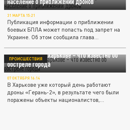
население о приближении дронов
31 МАРТА 15:21
Публикация информации о приближении
боевых БПЛА может попасть под запрет на
Украине. Об этом сообщила глава...
Атака дронов в Харькове – что известно об
ПРОИСШЕСТВИЯ
обстреле города
07 ОКТЯБРЯ 16:14
В Харькове уже который день работают
дроны «Герань-2», в результате чего были
поражены объекты националистов,...