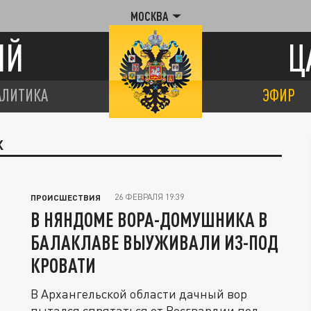
МОСКВА
ИЙ
Ц
АЛИТИКА
ЭФИР
К
26 ФЕВРАЛЯ 19:39
ПРОИСШЕСТВИЯ
В НЯНДОМЕ ВОРА-ДОМУШНИКА В
БАЛАКЛАВЕ ВЫУЖИВАЛИ ИЗ-ПОД
КРОВАТИ
В Архангельской области дачный вор
пытался спрятаться от Росгвардии под