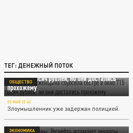
ТЕГ: ДЕНЕЖНЫЙ ПОТОК
В Оренбурге женщина сбросила сестре в
окно 715 тысяч рублей, но они достались
ОБЩЕСТВО
прохожему
03 МАЯ 12:42
Злоумышленник уже задержан полицией.
На благо страны. "Роснефть" штампует
рекорды.
ЭКОНОМИКА