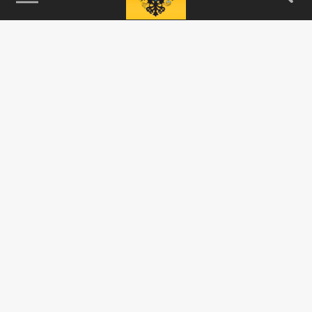
115093, г. Москва, переулок Партийный,
д.1, к.57, стр.3, эт.1, пом.I, ком.45