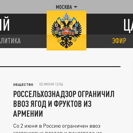
МОСКВА
ИЙ
Ц
АЛИТИКА
ЭФИР
02 ИЮНЯ 12:54
ОБЩЕСТВО
РОССЕЛЬХОЗНАДЗОР ОГРАНИЧИЛ
ВВОЗ ЯГОД И ФРУКТОВ ИЗ
АРМЕНИИ
Со 2 июня в Россию ограничен ввоз
косточковых плодов и винограда из