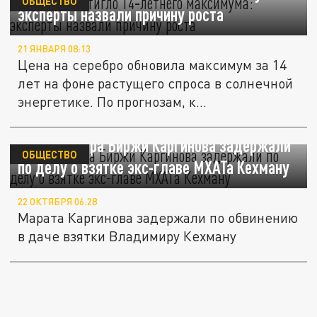
ОБЩЕСТВО
эксперты назвали причину роста
21 ЯНВАРЯ 08:13
Цена на серебро обновила максимум за 14
лет на фоне растущего спроса в солнечной
энергетике. По прогнозам, к...
Реставратора Биржи Каргинова задержали
ОБЩЕСТВО
по делу о взятке экс-главе МХАТа Кехману
22 ОКТЯБРЯ 06:28
Марата Каргинова задержали по обвинению
в даче взятки Владимиру Кехману