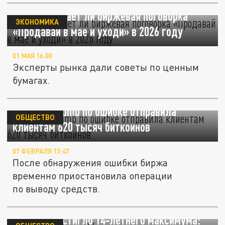
РБК: Сработает ли биржевая поговорка
ЭКОНОМИКА
«Продавай в мае и уходи» в 2026 году
01 МАЯ 16:00
Эксперты рынка дали советы по ценным
бумагах.
Биржа Bithumb по ошибке отправила
ОБЩЕСТВО
клиентам 620 тысяч биткоинов
07 ФЕВРАЛЯ 13:47
После обнаружения ошибки биржа
временно приостановила операции
по выводу средств.
Серебро достигло 14‑летнего максимума: