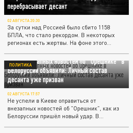
перебрасывает десант
02 АВГУСТА 20:30
За сутки над Россией было сбито 1158
БПЛА, что стало рекордом. В некоторых
регионах есть жертвы. На фоне этого...
После внезапных новостей об "Орешнике" в
ПОЛИТИКА
Белоруссии объявили: Личный состав
десанта уже призван
02 АВГУСТА 17:57
Не успели в Киеве оправиться от
внезапных новостей об "Орешник", как из
Белоруссии пришёл новый удар. В
Минске...
Главное в иноСМИ 24 июля: Лукашенко