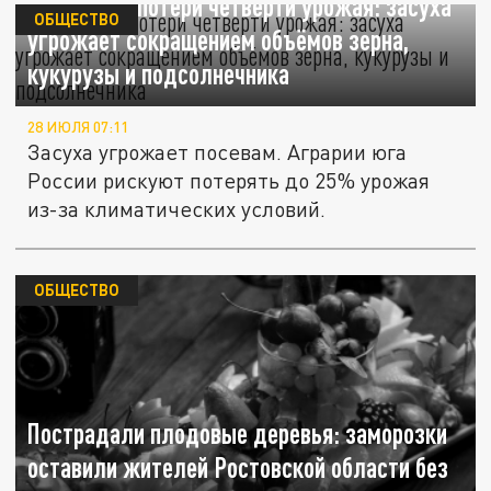
Возможны потери четверти урожая: засуха
ОБЩЕСТВО
угрожает сокращением объёмов зерна,
кукурузы и подсолнечника
28 ИЮЛЯ 07:11
Засуха угрожает посевам. Аграрии юга
России рискуют потерять до 25% урожая
из-за климатических условий.
ОБЩЕСТВО
Пострадали плодовые деревья: заморозки
оставили жителей Ростовской области без