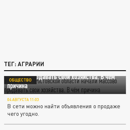
ТЕГ: АГРАРИИ
Фермеры в Ростовской области начали
массово продавать свои хозяйства. В чём
ОБЩЕСТВО
причина
04 АВГУСТА 11:03
В сети можно найти объявления о продаже
чего угодно.