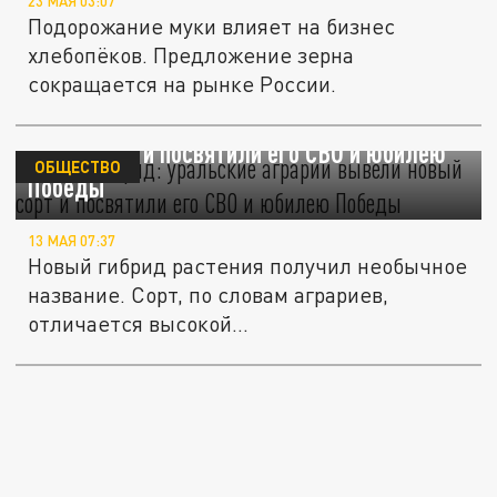
23 МАЯ 03:07
Подорожание муки влияет на бизнес
хлебопёков. Предложение зерна
сокращается на рынке России.
Томат "Снаряд": уральские аграрии вывели
новый сорт и посвятили его СВО и юбилею
ОБЩЕСТВО
Победы
13 МАЯ 07:37
Новый гибрид растения получил необычное
название. Сорт, по словам аграриев,
отличается высокой...