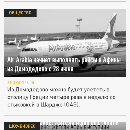
ОБЩЕСТВО
Air Arabia начнет выполнять рейсы в Афины
из Домодедово с 28 июня
21 ИЮНЯ 16:10
Из Домодедово можно будет улететь в
столицу Греции четыре раза в неделю со
стыковкой в Шардже (ОАЭ).
Пойте на Украине: жители Афин выступили
ШОУ-БИЗНЕС