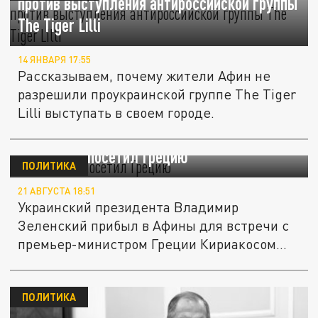
против выступления антироссийской группы
The Tiger Lilli
14 ЯНВАРЯ 17:55
Рассказываем, почему жители Афин не
разрешили проукраинской группе The Tiger
Lilli выступать в своем городе.
Зеленский посетил Грецию
ПОЛИТИКА
21 АВГУСТА 18:51
Украинский президента Владимир
Зеленский прибыл в Афины для встречи с
премьер-министром Греции Кириакосом...
ПОЛИТИКА