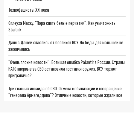
Технофашисты XXI века
Оплеуха Маску. "Пора снять белые перчатки": Как уничтожить
Starlink
Даня с Дашей спаслись от боевиков ВСУ. Но беды для малышей не
закончились
"Очень плохие новости": Большая ошибка Palantir в России. Страны
НАТО впервые за СВО остановили поставки оружия. ВСУ теряют
приграничье?
Три главных инсайда об СВО. Отмена мобилизации и возвращение
"генерала Армагеддона"? Отличные новости, которые ждали все