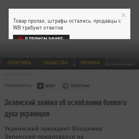
Товар пропал, штрафы остались: продавцы с
WB требуют ответов
В ПРЯМОМ ЭФИРЕ:
ПОЛИТИКА
ОБЩЕСТВО
УКРАИНА
/GLOBALLOOKPRESS/PRESIDENTIAL OFFICE OF UKRAINE
03 ФЕВРАЛЯ 20:45
ПОДПИШИТЕСЬ:
Зеленский заявил об ослаблении боевого
духа украинцев
Украинский президент Владимир
Зеленский пожаловался на