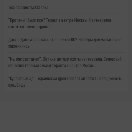
Технофашисты XXI века
"Кротами" были все? Теракт в центре Москвы: На генералов
охотятся "живые дроны"
Даня с Дашей спаслись от боевиков ВСУ. Но беды для малышей не
закончились
"Мы вас заставим": Жуткие детали охоты на генерала. Зеленский
объяснил главный смысл теракта в центре Москвы
"Курортный ад": Украинский дрон превратил пляж в Геленджике в
кладбище