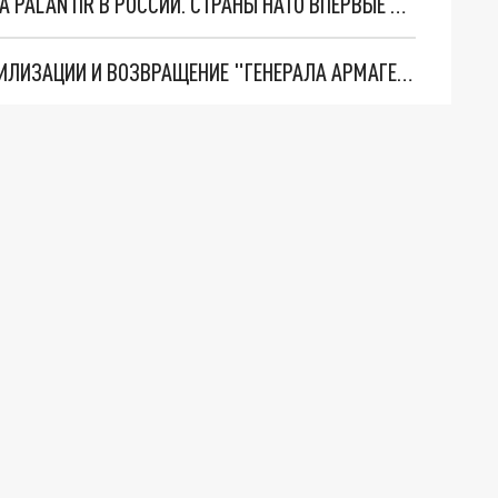
"ОЧЕНЬ ПЛОХИЕ НОВОСТИ": БОЛЬШАЯ ОШИБКА PALANTIR В РОССИИ. СТРАНЫ НАТО ВПЕРВЫЕ ЗА СВО ОСТАНОВИЛИ ПОСТАВКИ ОРУЖИЯ. ВСУ ТЕРЯЮТ ПРИГРАНИЧЬЕ?
ТРИ ГЛАВНЫХ ИНСАЙДА ОБ СВО. ОТМЕНА МОБИЛИЗАЦИИ И ВОЗВРАЩЕНИЕ "ГЕНЕРАЛА АРМАГЕДДОНА"? ОТЛИЧНЫЕ НОВОСТИ, КОТОРЫЕ ЖДАЛИ ВСЕ