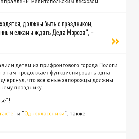
направлены мелитопольским лесхозом.
находятся, должны быть с праздником,
енным елкам и ждать Деда Мороза", –
авили детям из прифронтового города Пологи
, что там продолжает функционировать одна
подчеркнул, что все юные запорожцы должны
мнему празднику.
ье"!
такте
" и "
Одноклассники
", также
.