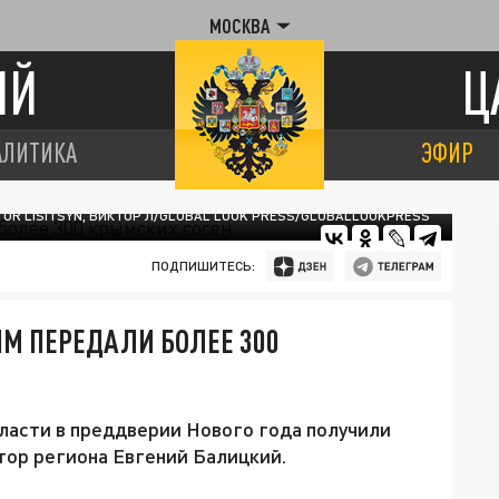
МОСКВА
ИЙ
Ц
АЛИТИКА
ЭФИР
TOR LISITSYN, ВИКТОР Л/GLOBAL LOOK PRESS/GLOBALLOOKPRESS
ПОДПИШИТЕСЬ:
 ПЕРЕДАЛИ БОЛЕЕ 300
асти в преддверии Нового года получили
тор региона Евгений Балицкий.